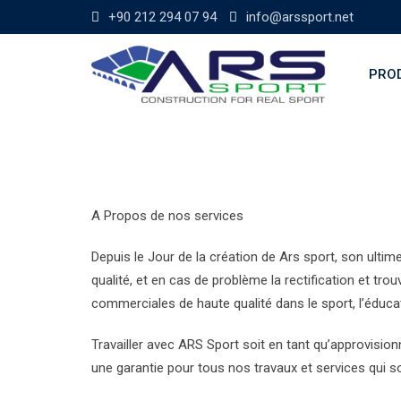
Skip
+90 212 294 07 94
info@arssport.net
to
content
PROD
A Propos de nos services
Depuis le Jour de la création de Ars sport, son ultime
qualité, et en cas de problème la rectification et tro
commerciales de haute qualité dans le sport, l’éducat
Travailler avec ARS Sport soit en tant qu’approvisio
une garantie pour tous nos travaux et services qui so