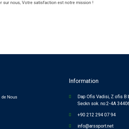
sur nous, Votre satisfaction est notre mission !
Information
Dap Ofis Vadisi, Z ofis B
 de Nous
Seckn sok. no:2-4A 34406,
+90 212 294 07 94
info@arssport.net