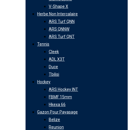
V-Shape X
Herbe Non Intercalaire
ARS Turf QNN
ARS QNNW
ARS Turf QNT
Tennis
Cleek
ADL X3T
Duce
Tbilisi
Hockey
ARS Hockey INT
FBMF 15mm
Hkexa 66
Gazon Pour Payasage
Belize
Reunion