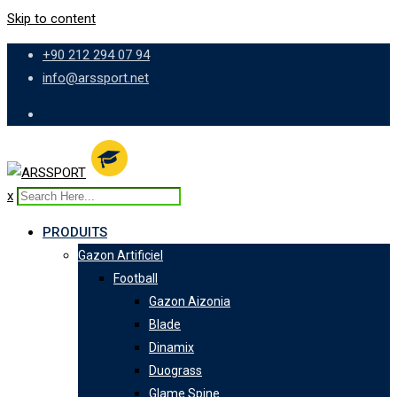
Skip to content
+90 212 294 07 94
info@arssport.net
x
PRODUITS
Gazon Artificiel
Football
Gazon Aizonia
Blade
Dinamix
Duograss
Glame Spine