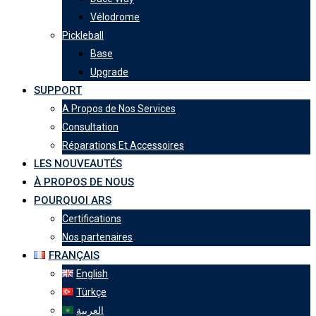
Vélodrome
Pickleball
Base
Upgrade
SUPPORT
A Propos de Nos Services
Consultation
Réparations Et Accessoires
LES NOUVEAUTÉS
À PROPOS DE NOUS
POURQUOI ARS
Certifications
Nos partenaires
FRANÇAIS
English
Türkçe
العربية