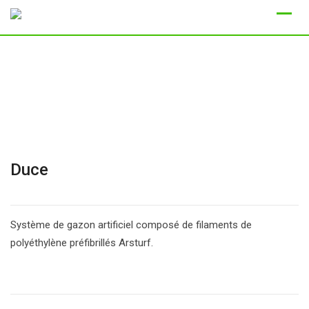
Skip
to
content
Duce
Système de gazon artificiel composé de filaments de
polyéthylène préfibrillés Arsturf.