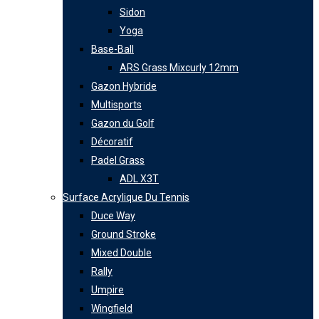
Sidon
Yoga
Base-Ball
ARS Grass Mixcurly 12mm
Gazon Hybride
Multisports
Gazon du Golf
Décoratif
Padel Grass
ADL X3T
Surface Acrylique Du Tennis
Duce Way
Ground Stroke
Mixed Double
Rally
Umpire
Wingfield