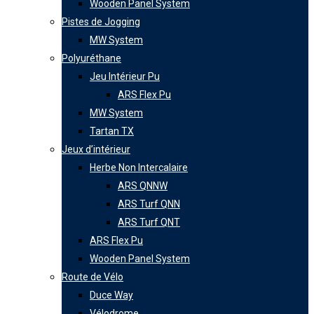
Wooden Panel System
Pistes de Jogging
MW System
Polyuréthane
Jeu Intérieur Pu
ARS Flex Pu
MW System
Tartan TX
Jeux d’intérieur
Herbe Non Intercalaire
ARS QNNW
ARS Turf QNN
ARS Turf QNT
ARS Flex Pu
Wooden Panel System
Route de Vélo
Duce Way
Vélodrome