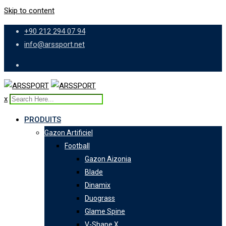
Skip to content
+90 212 294 07 94
info@arssport.net
x
PRODUITS
Gazon Artificiel
Football
Gazon Aizonia
Blade
Dinamix
Duograss
Glame Spine
V-Shape X