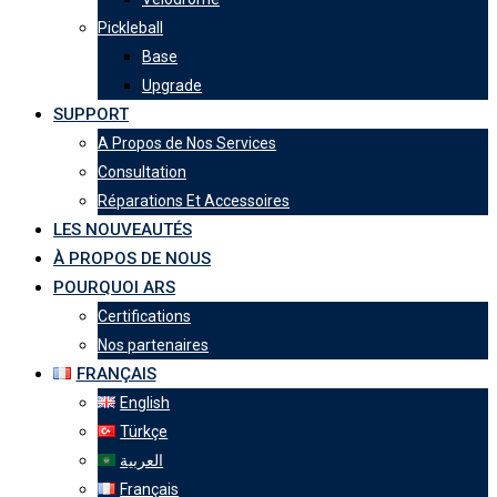
Pickleball
Base
Upgrade
SUPPORT
A Propos de Nos Services
Consultation
Réparations Et Accessoires
LES NOUVEAUTÉS
À PROPOS DE NOUS
POURQUOI ARS
Certifications
Nos partenaires
FRANÇAIS
English
Türkçe
العربية
Français