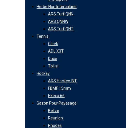
Herbe Non Intercalaire
ARS Turf QNN
ARS QNNW
ARS Turf QNT
Tennis
Cleek
ADL X3T
Duce
Tbilisi
Hockey
ARS Hockey INT
FBMF 15mm
Hkexa 66
Gazon Pour Payasage
Belize
Reunion
Rhodes