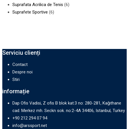
Suprafata Acrilica de Tenis
(6)
Suprafete Sportive
(6)
Serviciu clienți
Contact
Despre noi
Stiri
informație
Dap Ofis Vadisi, Z ofis B blok kat:3 no: 280-281, Kağıthane
cad. Merkez mh. Seckn sok. no:2-4A 34406, Istanbul, Turkey
+90 212 294 07 94
info@arssport.net