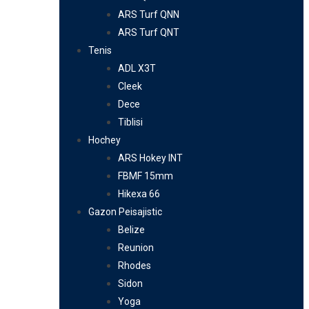
ARS Turf QNN
ARS Turf QNT
Tenis
ADL X3T
Cleek
Dece
Tiblisi
Hochey
ARS Hokey INT
FBMF 15mm
Hikexa 66
Gazon Peisajistic
Belize
Reunion
Rhodes
Sidon
Yoga