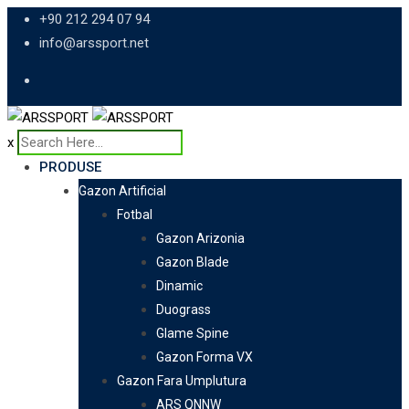
Skip
+90 212 294 07 94
to
info@arssport.net
content
x
PRODUSE
Gazon Artificial
Fotbal
Gazon Arizonia
Gazon Blade
Dinamic
Duograss
Glame Spine
Gazon Forma VX
Gazon Fara Umplutura
ARS QNNW