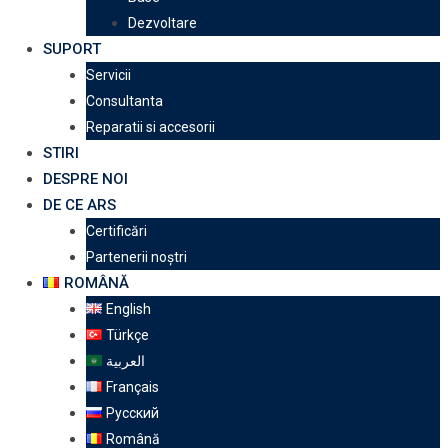
Dezvoltare
SUPORT
Servicii
Consultanta
Reparatii si accesorii
STIRI
DESPRE NOI
DE CE ARS
Certificări
Partenerii noștri
ROMÂNĂ
English
Türkçe
العربية
Français
Русский
Română