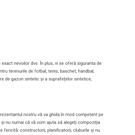
exact nevoilor dvs. În plus, vi se oferă siguranta de
ru terenurile de fotbal, tenis, baschet, handbal,
e de gazon sintetic și a suprafețelor sintetice,
 Reprezentantul nostru vă va ghida în mod competent pe
ivă și nu numai că vă vom ajuta să alegeți compoziția
ricită: constructorii, planificatorii, cluburile și nu