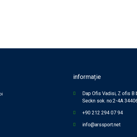
informație
Dap Ofis Vadisi, Z ofis B
oi
Seckn sok. no:2-4A 34406,
+90 212 294 07 94
info@arssport.net