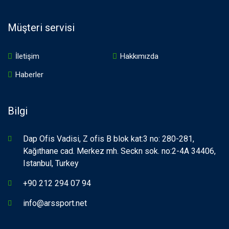
Müşteri servisi
İletişim
Hakkımızda
Haberler
Bilgi
Dap Ofis Vadisi, Z ofis B blok kat:3 no: 280-281,
Kağıthane cad. Merkez mh. Seckn sok. no:2-4A 34406,
Istanbul, Turkey
+90 212 294 07 94
info@arssport.net