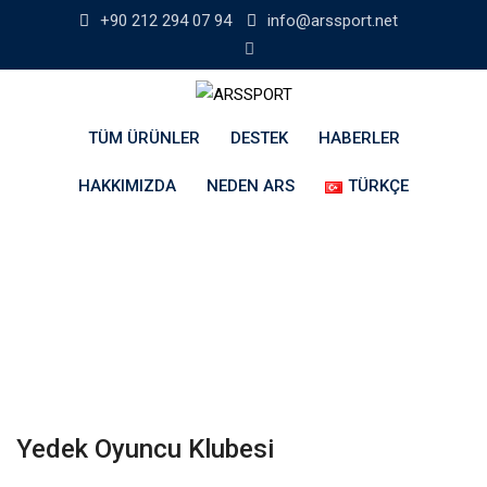
Skip
+90 212 294 07 94
info@arssport.net
to
content
TÜM ÜRÜNLER
DESTEK
HABERLER
HAKKIMIZDA
NEDEN ARS
TÜRKÇE
Yedek Oyuncu Klubesi