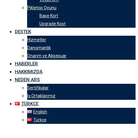
Pikletop Oyunu
Base Kort
Upgrade Kost
DESTEK
Hizmetler
Danışmanlık
Onarım ve Aksesuar
HABERLER
HAKKIMIZDA
NEDEN ARS
Sertifikalar
İş Ortaklarımız
TÜRKÇE
English
Türkçe