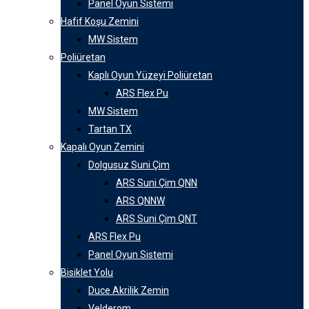
Panel Oyun Sistemi
Hafif Koşu Zemini
MW Sistem
Poliüretan
Kaplı Oyun Yüzeyi Poliüretan
ARS Flex Pu
MW Sistem
Tartan TX
Kapalı Oyun Zemini
Dolgusuz Suni Çim
ARS Suni Çim QNN
ARS QNNW
ARS Suni Çim QNT
ARS Flex Pu
Panel Oyun Sistemi
Bisiklet Yolu
Duce Akrilik Zemin
Velderom