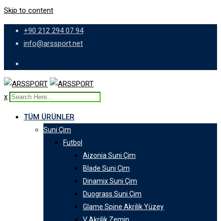
Skip to content
+90 212 294 07 94
info@arssport.net
x
TÜM ÜRÜNLER
Suni Çim
Futbol
Aizonia Suni Çim
Blade Suni Çim
Dinamix Suni Çim
Duograss Suni Çim
Glame Spine Akrilik Yüzey
V Akrilik Zemin