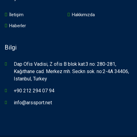
İletişim
Hakkımızda
Haberler
Bilgi
Dap Ofis Vadisi, Z ofis B blok kat:3 no: 280-281,
Kağıthane cad. Merkez mh. Seckn sok. no:2-4A 34406,
Istanbul, Turkey
+90 212 294 07 94
info@arssport.net