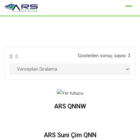
Skip
to
content
Gösterilen sonuç sayısı: 3
ARS QNNW
ARS Suni Çim QNN