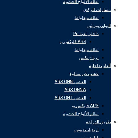
نظام الألواح الخشبية
مسارات للركض
نظام ميغاواط
البولي يوريثين
داخلي لعبة Pu
ARS فليكس بو
نظام ميغاواط
ترتان تكس
ألعاب داخلية
عشب غير مملوء
العشب ARS QNN
ARS QNNW
العشب ARS QNT
ARS فليكس بو
نظام الألواح الخشبية
طريق الدراجة
ارضيات ديوس
فيلودروم