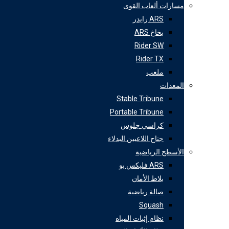
مسارات ألعاب القوى
ARS رايدر
بخاخ ARS
Rider SW
Rider TX
ملعب
المعدات
Stable Tribune
Portable Tribune
كراسي جلوس
جناح اللاعبين البدلاء
الأسطح الرياضية
ARS فليكس بو
بلاط الأمان
صالة رياضية
Squash
نظام إثبات المياه