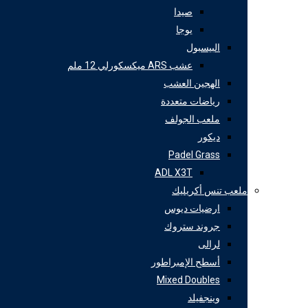
صيدا
يوجا
البيسبول
عشب ARS ميكسكورلي 12 ملم
الهجين العشب
رياضات متعددة
ملعب الجولف
ديكور
Padel Grass
ADL X3T
ملعب تنس أكريليك
ارضيات ديوس
جروند ستروك
لرالى
أسطح الإمبراطور
Mixed Doubles
وينجفيلد