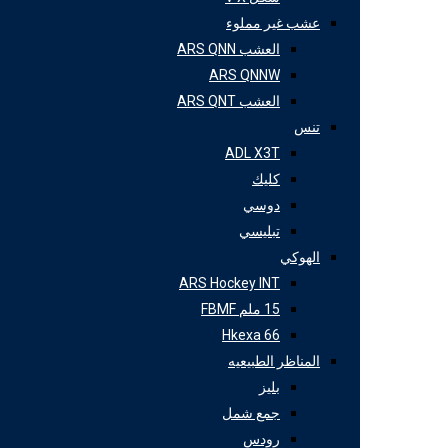
عشب غير مملوء
العشب ARS QNN
ARS QNNW
العشب ARS QNT
تنس
ADL X3T
كليك
دوسي
تبليسي
الهوكي
ARS Hockey INT
15 ملم FBMF
Hkexa 66
المناظر الطبيعيه
بليز
جمع شمل
رودس