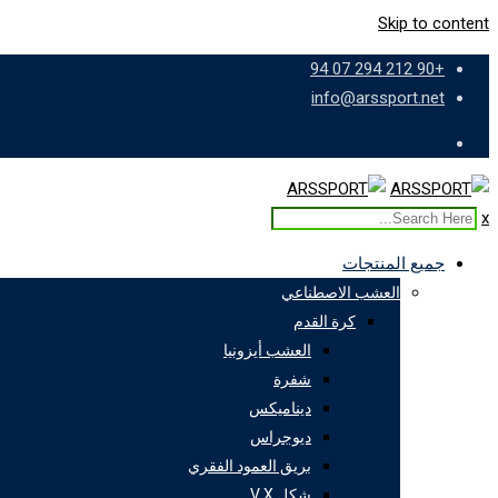
Skip to content
+90 212 294 07 94
info@arssport.net
x
جميع المنتجات
العشب الاصطناعي
كرة القدم
العشب أيزونيا
شفرة
ديناميكس
ديوجراس
بريق العمود الفقري
شكل V X