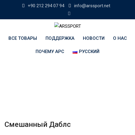
Skip
+90 212 294 07 94
info@arssport.net
to
content
ВСЕ ТОВАРЫ
ПОДДЕРЖКА
НОВОСТИ
О НАС
ПОЧЕМУ АРС
РУССКИЙ
Смешанный Даблс