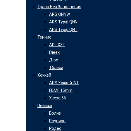
Трава Без Заполнения
ARS QNNW
ARS Турф QNN
ARS Турф QNT
Теннис
ADL X3T
Глеек
Дюс
Тблиси
Хоккей
ARS Хоккей INT
FBMF 15mm
Хкеха 66
Пейзаж
Бэлиз
Рэунион
Родес