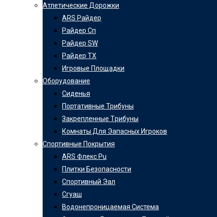
Атлетические Дорожки
ARS Райдер
Райдер Cп
Райдер SW
Райдер TX
Игровые Площадки
Оборудование
Сиденья
Портативные Трибуны
Закрепленные Tрибуны
Комнаты Для Эапасных Игроков
Спортивные Покрытия
ARS Флекс Pu
Плитки Безопасности
Спортивный Эал
Сгуаш
Водонепроницаемая Система