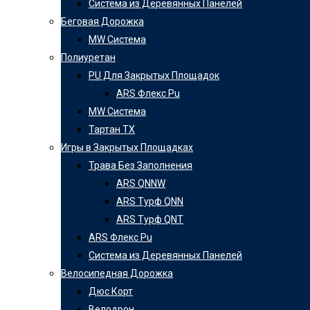
Система из Деревянных Панелей
Беговая Дорожка
MW Системa
Полиуретан
PU Для Закрытых Площадок
ARS Флекс Pu
MW Системa
Тартан ТХ
Игры в Закрытых Площадках
Трава Без Заполнения
ARS QNNW
ARS Турф QNN
ARS Турф QNT
ARS Флекс Pu
Система из Деревянных Панелей
Велосипедная Дорожка
Дюс Корт
Велодрон