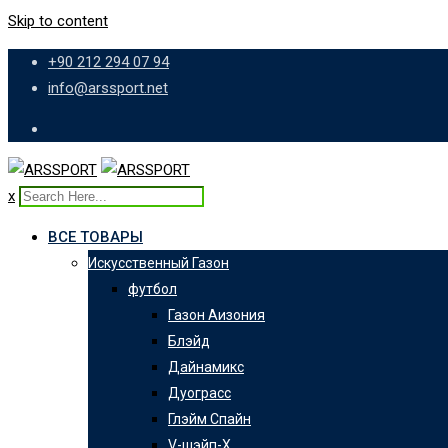
Skip to content
+90 212 294 07 94
info@arssport.net
x
ВСЕ ТОВАРЫ
Искусственный Газон
футбол
Газон Аизония
Блэйд
Дайнамикс
Дуограсс
Глэйм Cпайн
V-шэйп-Х