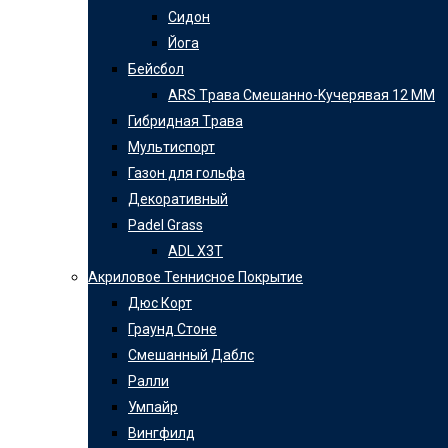
Сидон
Йога
Бейсбол
ARS Tрава Cмешанно-Kучерявая 12 ММ
Гибридная Tрава
Мультиспорт
Газон для гольфа
Декоративный
Padel Grass
ADL X3T
Акриловое Теннисное Покрытие
Дюс Корт
Граунд Cтоне
Смешанный Даблс
Ралли
Умпайр
Вингфилд